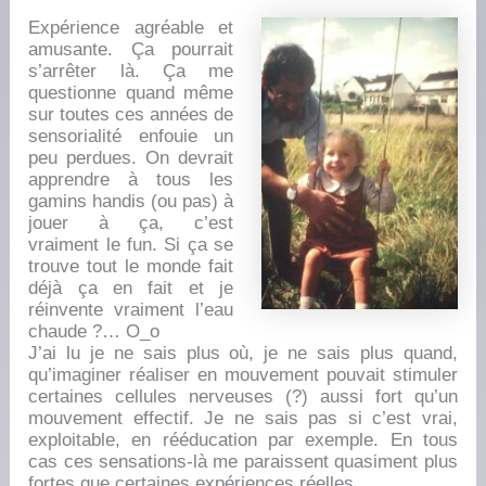
Expérience agréable et
amusante. Ça pourrait
s’arrêter là. Ça me
questionne quand même
sur toutes ces années de
sensorialité enfouie un
peu perdues. On devrait
apprendre à tous les
gamins handis (ou pas) à
jouer à ça, c’est
vraiment le fun. Si ça se
trouve tout le monde fait
déjà ça en fait et je
réinvente vraiment l’eau
chaude ?… O_o
J’ai lu je ne sais plus où, je ne sais plus quand,
qu’imaginer réaliser en mouvement pouvait stimuler
certaines cellules nerveuses (?) aussi fort qu’un
mouvement effectif. Je ne sais pas si c’est vrai,
exploitable, en rééducation par exemple. En tous
cas ces sensations-là me paraissent quasiment plus
fortes que certaines expériences réelles.