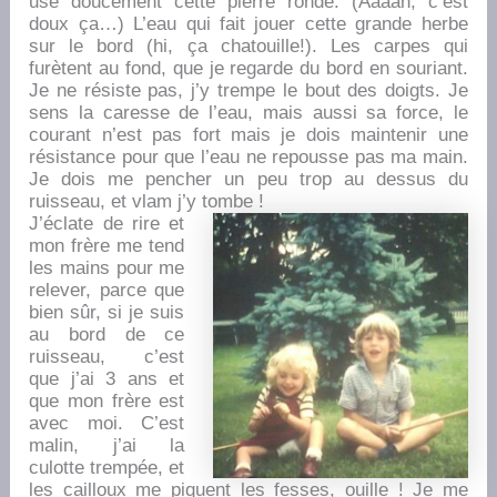
use doucement cette pierre ronde. (Aaaah, c’est
doux ça…) L’eau qui fait jouer cette grande herbe
sur le bord (hi, ça chatouille!). Les carpes qui
furètent au fond, que je regarde du bord en souriant.
Je ne résiste pas, j’y trempe le bout des doigts. Je
sens la caresse de l’eau, mais aussi sa force, le
courant n’est pas fort mais je dois maintenir une
résistance pour que l’eau ne repousse pas ma main.
Je dois me pencher un peu trop au dessus du
ruisseau, et vlam j’y tombe !
J’éclate de rire et
mon frère me tend
les mains pour me
relever, parce que
bien sûr, si je suis
au bord de ce
ruisseau, c’est
que j’ai 3 ans et
que mon frère est
avec moi. C’est
malin, j’ai la
culotte trempée, et
les cailloux me piquent les fesses, ouille ! Je me