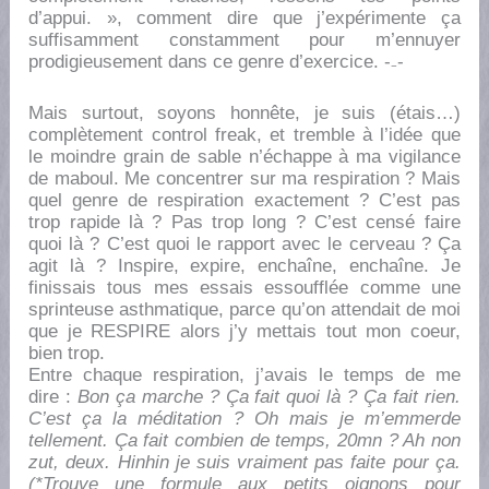
d’appui. », comment dire que j’expérimente ça
suffisamment constamment pour m’ennuyer
prodigieusement dans ce genre d’exercice. -₋-
Mais surtout, soyons honnête, je suis (étais…)
complètement control freak, et tremble à l’idée que
le moindre grain de sable n’échappe à ma vigilance
de maboul. Me concentrer sur ma respiration ? Mais
quel genre de respiration exactement ? C’est pas
trop rapide là ? Pas trop long ? C’est censé faire
quoi là ? C’est quoi le rapport avec le cerveau ? Ça
agit là ? Inspire, expire, enchaîne, enchaîne. Je
finissais tous mes essais essoufflée comme une
sprinteuse asthmatique, parce qu’on attendait de moi
que je RESPIRE alors j’y mettais tout mon coeur,
bien trop.
Entre chaque respiration, j’avais le temps de me
dire :
Bon ça marche ? Ça fait quoi là ? Ça fait rien.
C’est ça la méditation ? Oh mais je m’emmerde
tellement. Ça fait combien de temps, 20mn ? Ah non
zut, deux. Hinhin je suis vraiment pas faite pour ça.
(*Trouve une formule aux petits oignons pour