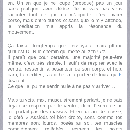
an. Un an que je ne loupe (presque) pas un jour
sans pratiquer avec délice. Je ne vais pas vous
raconter tout ce que ça m’apporte, c’est hyper
perso, mais entre autres et sans que je m’y attende,
la méditation m’a appris la résonance du
mouvement.
Ça faisait longtemps que j’essayais, mais pfffiou
qu’il est DUR le chemin qui mène au zen ! /o\
Il paraît que pour certains, une majorité peut-être
même, c’est très simple. Il suffit de respirer avec le
ventre, ressentir la pesanteur de son corps, et hop,
bam, tu médites, fastoche, à la portée de tous, qu’
ils
disaient.
Ce que j’ai pu me sentir nulle à ne pas y arriver…
Mais tu vois, moi, musculairement parlant, je ne sais
déjà que respirer par le ventre, donc l’exercice ne
me parlait pas des masses. Et en parlant de masse,
le côté « Assieds-toi bien droite, sens comme tes
membres sont lourds, posés au sol, tes muscles
complètement relâchés, ressens tes points