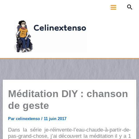
Aller
Rec
au
Main
contenu
Menu
Méditation DIY : chanson
de geste
Par
celinextenso
/
11 juin 2017
Dans la série je-réinvente-l’eau-chaude-à-partir-de-
pas-grand-chose, j’ai découvert la méditation il y a 1