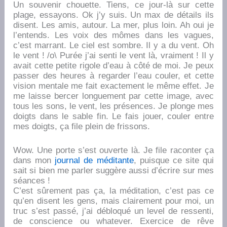
Un souvenir chouette. Tiens, ce jour-là sur cette
plage, essayons. Ok j’y suis. Un max de détails ils
disent. Les amis, autour. La mer, plus loin. Ah oui je
l’entends. Les voix des mômes dans les vagues,
c’est marrant. Le ciel est sombre. Il y a du vent. Oh
le vent ! /o\ Purée j’ai senti le vent là, vraiment ! Il y
avait cette petite rigole d’eau à côté de moi. Je peux
passer des heures à regarder l’eau couler, et cette
vision mentale me fait exactement le même effet. Je
me laisse bercer longuement par cette image, avec
tous les sons, le vent, les présences. Je plonge mes
doigts dans le sable fin. Le fais jouer, couler entre
mes doigts, ça file plein de frissons.
Wow. Une porte s’est ouverte là. Je file raconter ça
dans mon
journal de méditante
, puisque ce site qui
sait si bien me parler suggère aussi d’écrire sur mes
séances !
C’est sûrement pas ça, la méditation, c’est pas ce
qu’en disent les gens, mais clairement pour moi, un
truc s’est passé, j’ai débloqué un level de ressenti,
de conscience ou whatever. Exercice de rêve