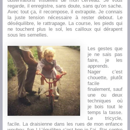
observations visuelles de mon cerveau. Je vous
regarde, il enregistre, sans doute, sans qu’on sache.
Avec tout ça, il recompose, il extrapole. Je connais
la juste tension nécessaire à rester debout. Le
déséquilibre, le rattrapage. La course, les pieds qui
ne touchent plus le sol, les cailloux qui dérapent
sous les semelles.
Les gestes que
je ne sais pas
faire, je les
apprends.
Nager c’est
chouette, plutôt
facile
finalement, sauf
une ou deux
techniques où
je bois tout le
temps la tasse.
Le tricycle,
facile. La draisienne dans les rues de mon enfance
wouhou, fun ! L’équilibre c’est bon je l’ai. Par contre